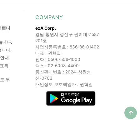
COMPANY
영됩니
ezA Corp.
경남 창원시 성산구 원이대로587,
201호
습니다.
사업자등록번호 : 836-86-01402
습니다.
대표 : 권혁일
 안내
전화 : 0506-506-1000
발표되
팩스 : 02-6008-4400
통신판매번호 : 2024-창원성
산-0703
로 무
개인정보 보호책임자 : 권혁일