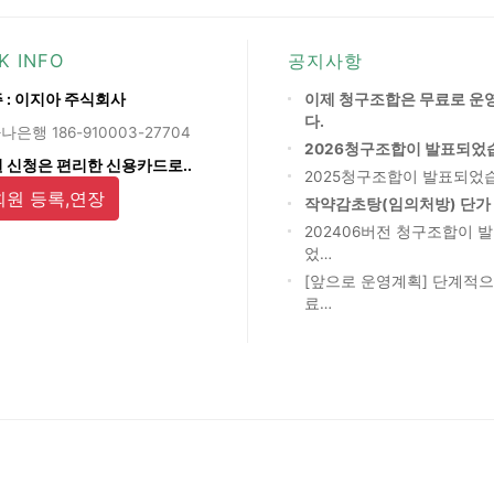
K INFO
공지사항
 : 이지아 주식회사
이제 청구조합은 무료로 운
다.
나은행 186-910003-27704
2026청구조합이 발표되었
 신청은 편리한 신용카드로..
2025청구조합이 발표되었
회원 등록,연장
작약감초탕(임의처방) 단가
202406버전 청구조합이 
었…
[앞으로 운영계획] 단계적으
료…
회사소개
개인정보
이용약관