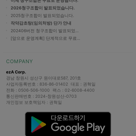
이제 청구조합은 무료로 운영됩니다.
2026청구조합이 발표되었습니다.
2025청구조합이 발표되었습니다.
작약감초탕(임의처방) 단가 안내
202406버전 청구조합이 발표되었…
[앞으로 운영계획] 단계적으로 무료…
COMPANY
ezA Corp.
경남 창원시 성산구 원이대로587, 201호
사업자등록번호 : 836-86-01402
대표 : 권혁일
전화 : 0506-506-1000
팩스 : 02-6008-4400
통신판매번호 : 2024-창원성산-0703
개인정보 보호책임자 : 권혁일