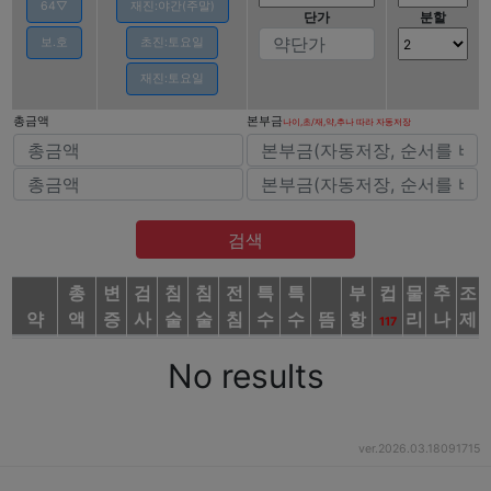
64▽
재진:야간(주말)
단가
분할
보.호
초진:토요일
재진:토요일
총금액
본부금
나이,초/재,약,추나 따라 자동저장
총
변
검
침
침
전
특
특
부
컵
물
추
조
약
액
증
사
술
술
침
수
수
뜸
항
리
나
제
117
No results
ver.2026.03.18091715