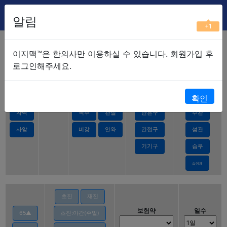
Ez-MAC.
알림
+1
2024
자주쓰는 약 설정
청구조합
이지맥™은 한의사만 이용하실 수 있습니다. 회원가입 후
로그인해주세요.
침술
전침
특수
구술
부항
온침
전침
복강
투자
직접구
유관
확인
자락
척추
관절
반흔구
주관
사암
비강
안와
간접구
섬관
기기구
습부
습이체
초진
재진
보험약
일수
65▲
초진:야간(주말)