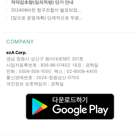
작약감초탕(임의처방) 단가 안내
202406버전 청구조합이 발표되었…
[앞으로 운영계획] 단계적으로 무료…
COMPANY
ezA Corp.
경남 창원시 성산구 원이대로587, 201호
사업자등록번호 : 836-86-01402
대표 : 권혁일
전화 : 0506-506-1000
팩스 : 02-6008-4400
통신판매번호 : 2024-창원성산-0703
개인정보 보호책임자 : 권혁일