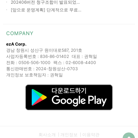
202406버전 청구조합이 발표되었…
[앞으로 운영계획] 단계적으로 무료…
COMPANY
ezA Corp.
경남 창원시 성산구 원이대로587, 201호
사업자등록번호 : 836-86-01402
대표 : 권혁일
전화 : 0506-506-1000
팩스 : 02-6008-4400
통신판매번호 : 2024-창원성산-0703
개인정보 보호책임자 : 권혁일
회사소개
개인정보
이용약관