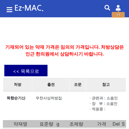
Ez-MAC.
+1
기재되어 있는 약재 가격은 임의의 가격입니다. 처방상담은
인근 한의원에서 상담하시기 바랍니다.
<< 목록으로
처방
출전
조문
참고
목향순기산
우천사상처방집
· 관련과 : 소음인
· 장 부 : 소음인
· 적응증 :
약재명
표준량
g
조제량
가격
Del
S