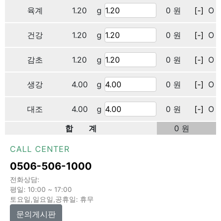
육계
1.20
g
0 원
[-]
O
건강
1.20
g
0 원
[-]
O
감초
1.20
g
0 원
[-]
O
생강
4.00
g
0 원
[-]
O
대조
4.00
g
0 원
[-]
O
합 계
0 원
CALL CENTER
0506-506-1000
전화상담:
평일: 10:00 ~ 17:00
토요일,일요일,공휴일: 휴무
문의게시판