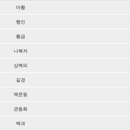
마황
행인
황금
나복자
상백피
길경
맥문동
관동화
백과