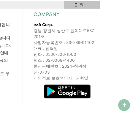
0 원
COMPANY
영됩니
ezA Corp.
경남 창원시 성산구 원이대로587,
201호
습니다.
사업자등록번호 : 836-86-01402
습니다.
대표 : 권혁일
 안내
전화 : 0506-506-1000
발표되
팩스 : 02-6008-4400
통신판매번호 : 2024-창원성
산-0703
로 무
개인정보 보호책임자 : 권혁일