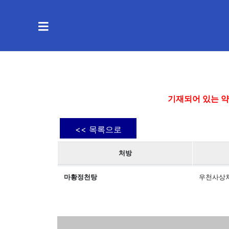
기재되어 있는 약
<< 목록으로
처방
마황정천탕
우천사상