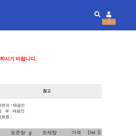
+1
담하시기 바랍니다.
참고
 관련과 : 태음인
 장 부 : 태음인
적응증 :
표준량
g
조제량
가격
Del
S