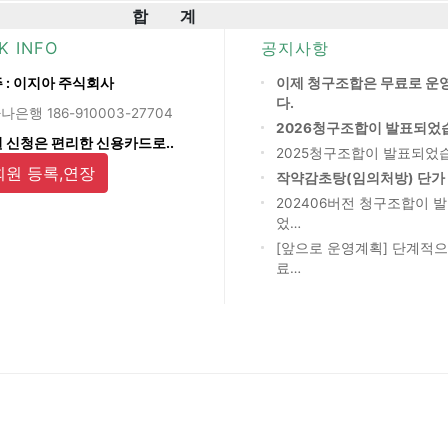
합 계
K INFO
공지사항
 : 이지아 주식회사
이제 청구조합은 무료로 운
다.
나은행 186-910003-27704
2026청구조합이 발표되었
 신청은 편리한 신용카드로..
2025청구조합이 발표되었
회원 등록,연장
작약감초탕(임의처방) 단가
202406버전 청구조합이 
었…
[앞으로 운영계획] 단계적으
료…
회사소개
개인정보
이용약관
Copyright © 2019 ezA Corp.. All Rights Reserved.